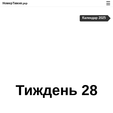
☰
Номер
Тижня
.укр
Календар з номерами тижнів і свят
Календар 2025
Конфіденційність та файли cookie
Тиждень 28