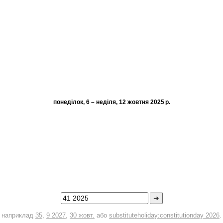
понеділок, 6 – неділя, 12 жовтня 2025 р.
➜
наприклад
35
,
9 2027
,
30 жовт.
або
substituteholiday:constitutionday 2026
.