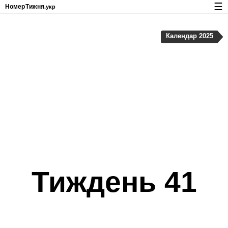
☰
Номер
Тижня
.укр
Календар з номерами тижнів і свят
Календар 2025
Конфіденційність та файли cookie
Тиждень 41