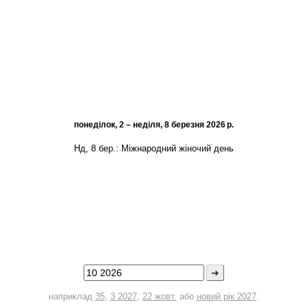
понеділок, 2 – неділя, 8 березня 2026 р.
Нд, 8 бер.:
Міжнародний жіночий день
➜
наприклад
35
,
3 2027
,
22 жовт.
або
новий рік 2027
.