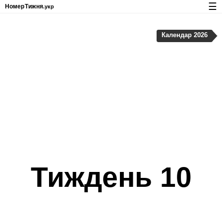
☰
Номер
Тижня
.укр
Календар з номерами тижнів і свят
Календар 2026
Конфіденційність та файли cookie
Тиждень 10