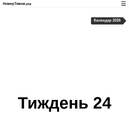
☰
Номер
Тижня
.укр
Календар з номерами тижнів і свят
Календар 2026
Конфіденційність та файли cookie
Тиждень 24