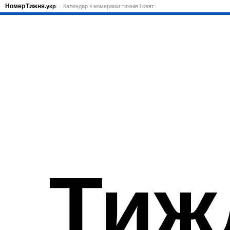
Номер
Тижня
.укр
Календар з номерами тижнів і свят
Тиж