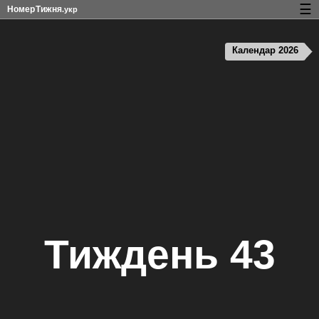
☰
Номер
Тижня
.укр
Календар з номерами тижнів і свят
Календар 2026
Конфіденційність та файли cookie
Тиждень 43