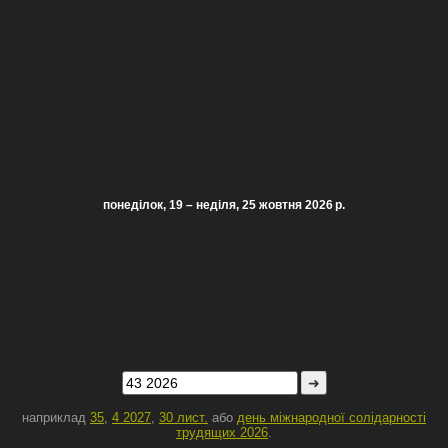
понеділок, 19 – неділя, 25 жовтня 2026 р.
➜
наприклад
35
,
4 2027
,
30 лист.
або
день міжнародної солідарності
трудящих 2026
.