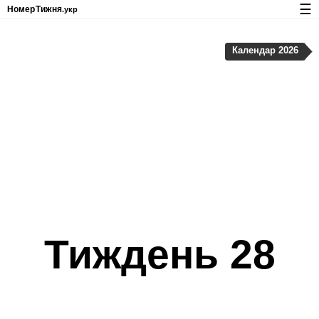
☰
Номер
Тижня
.укр
Календар з номерами тижнів і свят
Календар 2026
Конфіденційність та файли cookie
Тиждень 28