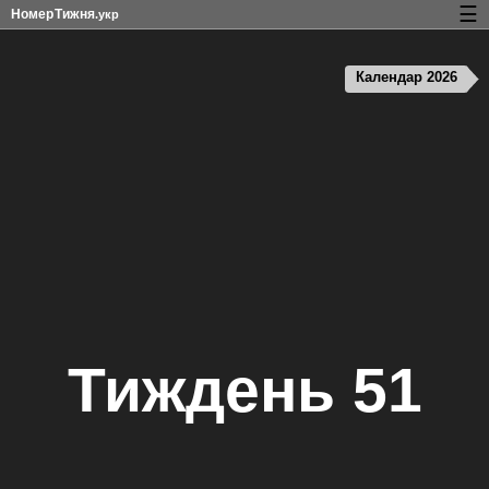
☰
Номер
Тижня
.укр
Календар з номерами тижнів і свят
Календар 2026
Конфіденційність та файли cookie
Тиждень 51