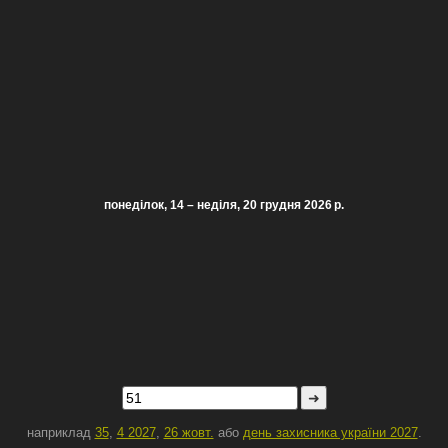
понеділок, 14 – неділя, 20 грудня 2026 р.
➜
наприклад
35
,
4 2027
,
26 жовт.
або
день захисника україни 2027
.