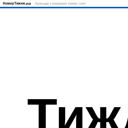
Номер
Тижня
.укр
Календар з номерами тижнів і свят
Тиж