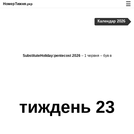
☰
Номер
Тижня
.укр
Календар з номерами тижнів і свят
Календар 2026
Конфіденційність та файли cookie
SubstituteHoliday:pentecost 2026
– 1 червня – був в
тиждень 23