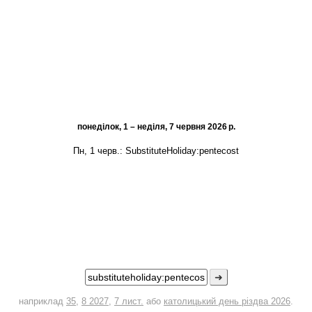
понеділок, 1 – неділя, 7 червня 2026 р.
Пн, 1 черв.:
SubstituteHoliday:pentecost
➜
наприклад
35
,
8 2027
,
7 лист.
або
католицький день різдва 2026
.