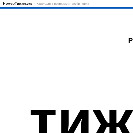
Номер
Тижня
.укр
Календар з номерами тижнів і свят
Р
тиж