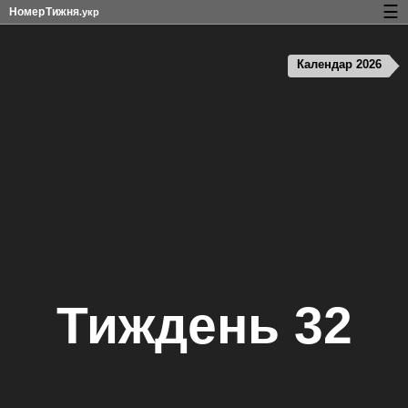
☰
Номер
Тижня
.укр
Календар з номерами тижнів і свят
Календар 2026
Конфіденційність та файли cookie
Тиждень 32