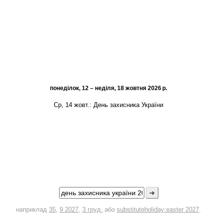
понеділок, 12 – неділя, 18 жовтня 2026 р.
Ср, 14 жовт.:
День захисника України
➜
наприклад
35
,
9 2027
,
3 груд.
або
substituteholiday:easter 2027
.