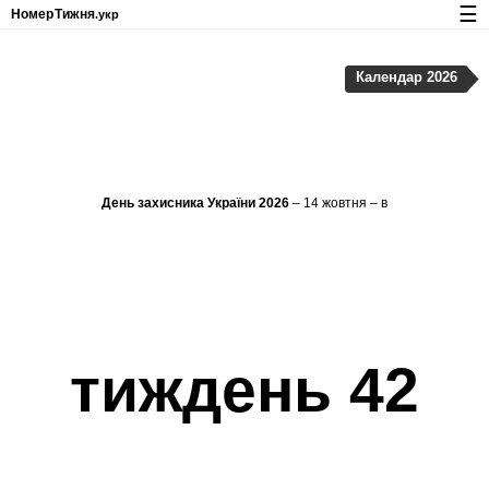
☰
Номер
Тижня
.укр
Календар з номерами тижнів і свят
Календар 2026
Конфіденційність та файли cookie
День захисника України 2026
– 14 жовтня – в
тиждень 42