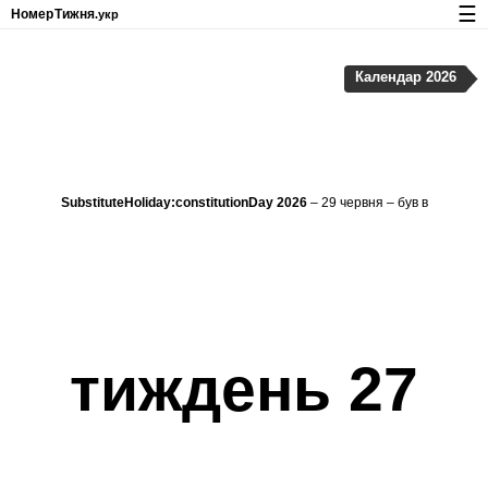
☰
Номер
Тижня
.укр
Календар з номерами тижнів і свят
Календар 2026
Конфіденційність та файли cookie
SubstituteHoliday:constitutionDay 2026
– 29 червня – був в
тиждень 27