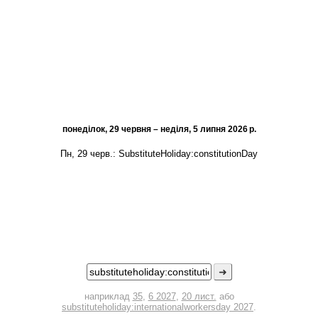
понеділок, 29 червня – неділя, 5 липня 2026 р.
Пн, 29 черв.:
SubstituteHoliday:constitutionDay
➜
наприклад
35
,
6 2027
,
20 лист.
або
substituteholiday:internationalworkersday 2027
.