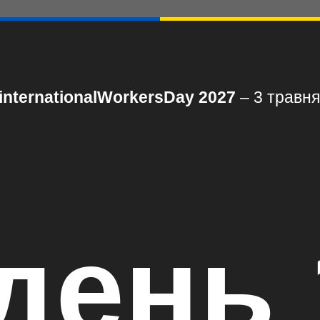
:internationalWorkersDay 2027
– 3 травня
день 