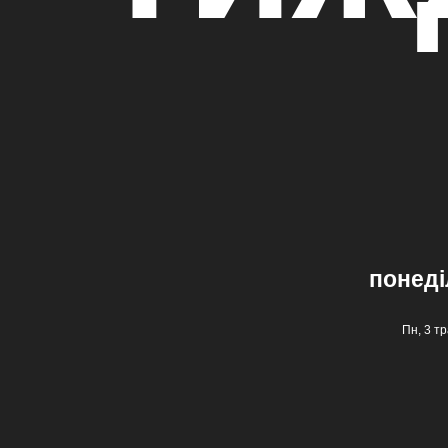
понеділ
Пн, 3 тр