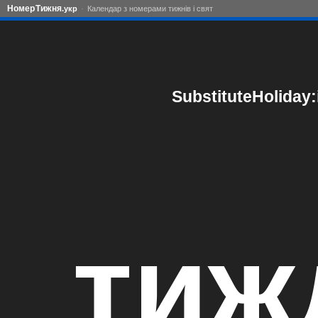
Номер
Тижня
.укр
Календар з номерами тижнів і свят
SubstituteHoliday
тиж