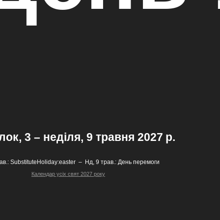
ок, 3 – неділя, 9 травня 2027 р.
ав.:
SubstituteHoliday:easter
–
Нд, 9 трав.:
День перемоги
Календар усіх свят 2027 року